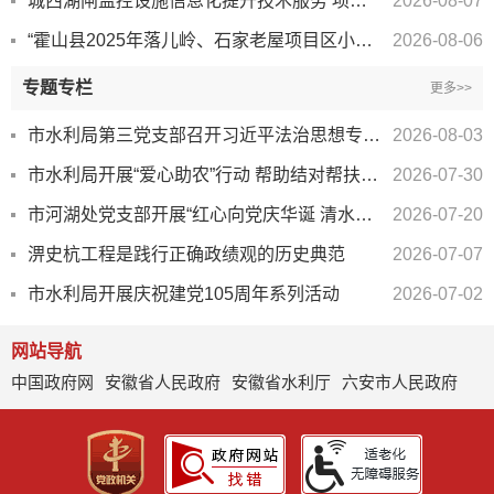
城西湖闸监控设施信息化提升技术服务 项目(第二次）竞争性磋商采购公告
2026-08-07
“霍山县2025年落儿岭、石家老屋项目区小流域综合治理工程 提质增效项目竣工财务决算审计服务...
2026-08-06
专题专栏
更多>>
市水利局第三党支部召开习近平法治思想专题学习会
2026-08-03
市水利局开展“爱心助农”行动 帮助结对帮扶村销售西瓜
2026-07-30
市河湖处党支部开展“红心向党庆华诞 清水利民谱新篇” 庆祝建党105周年主题党日活动
2026-07-20
淠史杭工程是践行正确政绩观的历史典范
2026-07-07
市水利局开展庆祝建党105周年系列活动
2026-07-02
网站导航
中国政府网
安徽省人民政府
安徽省水利厅
六安市人民政府