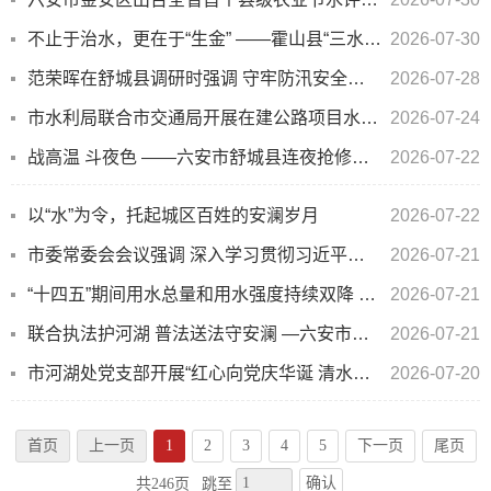
不止于治水，更在于“生金” ——霍山县“三水统筹”重塑乡村水价值
2026-07-30
范荣晖在舒城县调研时强调 守牢防汛安全底线 狠抓环保问题整改 切实维护群众生命安全、社会大...
2026-07-28
市水利局联合市交通局开展在建公路项目水土保持监督检查
2026-07-24
战高温 斗夜色 ——六安市舒城县连夜抢修破裂供水管道守护农村“生命线”
2026-07-22
以“水”为令，托起城区百姓的安澜岁月
2026-07-22
市委常委会会议强调 深入学习贯彻习近平总书记重要讲话指示精神 扎实做好防汛减灾救灾各项工作
2026-07-21
“十四五”期间用水总量和用水强度持续双降 我市水资源节约集约利用水平显著提升
2026-07-21
联合执法护河湖 普法送法守安澜 —六安市开展重点水域（区域）联合执法巡查行动
2026-07-21
市河湖处党支部开展“红心向党庆华诞 清水利民谱新篇” 庆祝建党105周年主题党日活动
2026-07-20
首页
上一页
1
2
3
4
5
下一页
尾页
确认
共246页
跳至