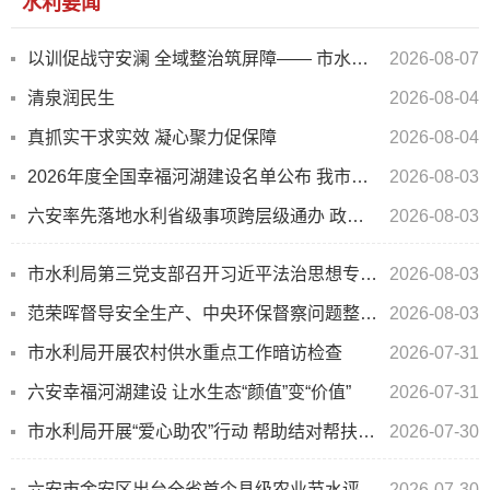
水利要闻
以训促战守安澜 全域整治筑屏障—— 市水利局召开中小型水库保坝应急培训暨 “大排查、大整治...
2026-08-07
清泉润民生
2026-08-04
真抓实干求实效 凝心聚力促保障
2026-08-04
2026年度全国幸福河湖建设名单公布 我市燕子河成功入选
2026-08-03
六安率先落地水利省级事项跨层级通办 政务服务实现就近可办
2026-08-03
市水利局第三党支部召开习近平法治思想专题学习会
2026-08-03
范荣晖督导安全生产、中央环保督察问题整改、河湖长制等重点工作
2026-08-03
市水利局开展农村供水重点工作暗访检查
2026-07-31
六安幸福河湖建设 让水生态“颜值”变“价值”
2026-07-31
市水利局开展“爱心助农”行动 帮助结对帮扶村销售西瓜
2026-07-30
六安市金安区出台全省首个县级农业节水评定办法 让农业节水量“看得见、算得清”
2026-07-30