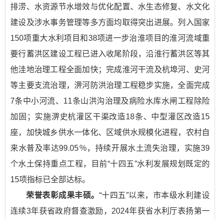
排涝、水资源节水增效与优化配置、水生态修复、水文化
建设及涉水事务管理等多方面均取得突出进展。列入国家
150项重大水利项目和38项进一步治淮项目的淮河流域重
要行蓄洪区建设工程已进入收尾阶段，沿淮行蓄洪区等其
他洼地治理工程全面加快；完成淮河干流及杭埠河、史河
等主要支流治理，淠河防洪治理工程稳步实施，全面完成
7条中小河流、11条山洪沟治理及病险水库水闸工程除险
加固；实施淠史杭灌区干渠改造18条、中型灌区改造15
座，加快城乡供水一体化、区域供水规模化进程，农村自
来水普及率达99.05％，持续开展水土流失治理，实施39
个水土保持重点工程，目前“十四五”水利发展规划既定的
15项指标已全部达标。
荣誉表彰成果丰硕。
“十四五”以来，市本级水利建设
连续3年获省政府督查激励，2024年获省水利厅表扬第一