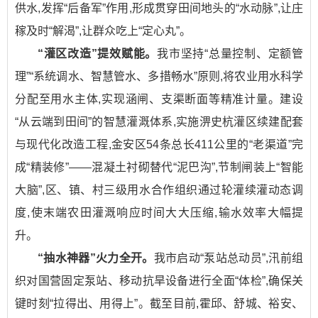
供水,发挥“后备军”作用,形成贯穿田间地头的“水动脉”,让庄
稼及时“解渴”,让群众吃上“定心丸”。
“灌区改造”提效赋能。
我市坚持“总量控制、定额管
理”“系统调水、智慧管水、多措畅水”原则,将农业用水科学
分配至用水主体,实现涵闸、支渠断面等精准计量。建设
“从云端到田间”的智慧灌溉体系,实施淠史杭灌区续建配套
与现代化改造工程,金安区54条总长411公里的“老渠道”完
成“精装修”——混凝土衬砌替代“泥巴沟”,节制闸装上“智能
大脑”,区、镇、村三级用水合作组织通过轮灌续灌动态调
度,使末端农田灌溉响应时间大大压缩,输水效率大幅提
升。
“抽水神器”火力全开。
我市启动“泵站总动员”,汛前组
织对国营固定泵站、移动抗旱设备进行全面“体检”,确保关
键时刻“拉得出、用得上”。截至目前,霍邱、舒城、裕安、