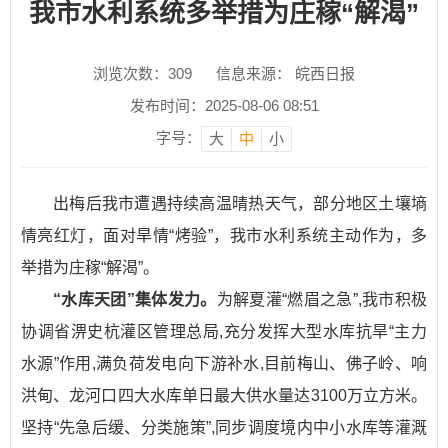
我市水利系统多举措为庄稼“解渴”
浏览次数：
309
信息来源： 皖西日报
发布时间：2025-08-06 08:51
字号：
大
中
小
出梅后我市遭遇持续高温晴热天气，部分地区土壤墒
情亮红灯，面对旱情“烤验”，我市水利系统主动作为，多
举措为庄稼“解渴”。
“水库天团”集体发力。
为解夏灌“燃眉之急”,我市积极
协调省淠史杭灌区管理总局,充分发挥大型水库抗旱“主力
水源”作用,满负荷发电向下游补水,目前梅山、佛子岭、响
洪甸、龙河口四大水库单日最大供水量达3100万立方米。
坚持“先急后缓、分类施策”,同步调度境内中小水库等灌溉