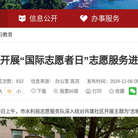
信息公开
办事服务
习教育
开展“国际志愿者日”志愿服务
览次数：
832
信息来源： 办公室 高苏
发布时间：2024-12-06 08
下载
我要纠错
打印
收藏
大
中
小
月3日上午，市水利局志愿服务队深入结对共建社区开展主题为“志