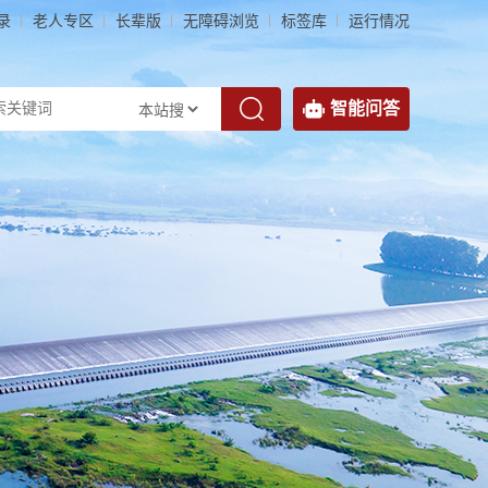
录
老人专区
长辈版
无障碍浏览
标签库
运行情况
智能问答