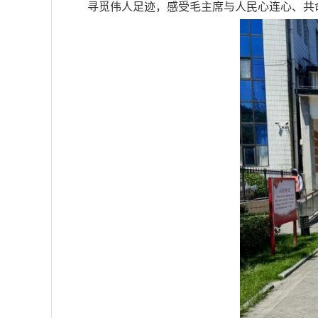
寻觅伟人足迹，感受毛主席与人民心连心、共