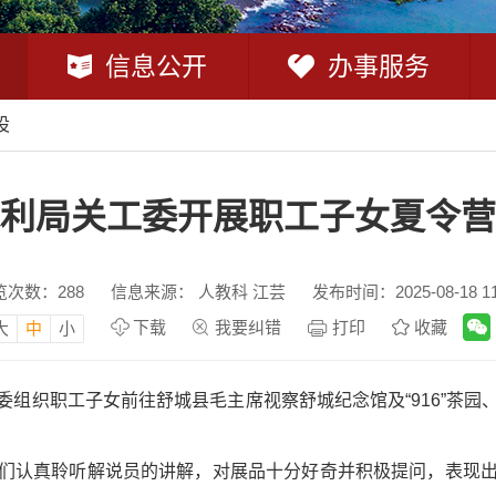
信息公开
办事服务
设
利局关工委开展职工子女夏令营
览次数：
288
信息来源： 人教科 江芸
发布时间：2025-08-18 11
下载
我要纠错
打印
收藏
大
中
小
委组织职工子女前往舒城县毛主席视察舒城纪念馆及“916”茶
们认真聆听解说员的讲解，对展品十分好奇并积极提问，表现