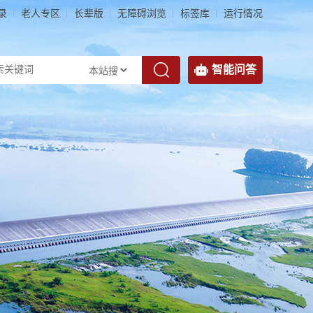
录
老人专区
长辈版
无障碍浏览
标签库
运行情况
智能问答