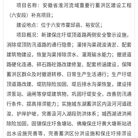
项目名称：安徽省淮河流域重要行蓄洪区建设工程
（六安段）补充项目；
建设地点：位于六安市霍邱县、裕安区；
项目概况：新建保庄圩堤顶道路两侧安全警示设施，
消除堤顶防汛道路的通行隐患；灌排沟渠疏浚清淤、配套
建筑物建设，恢复沟渠排除涝水、灌溉输水能力；撤退道
路硬化连通、碎石路砼路改建修复、配套桥涵建设，保障
蓄洪区群众及时撤退转移、日常生产生活通行；生产圩堤
顶道路改建、堤防除险加固、堤后排水沟渠恢复，建设排
涝泵站、涵闸等穿堤建筑物，巩固圩堤安全，改善防汛通
行条件、提高排涝能力；实施城东湖蓄洪区内汲河河道疏
浚、护岸护坡，完善汲河入湖段防洪体系；城西湖进洪闸
除险加固，固镇保庄圩鱼塘站、佛庵保庄圩黄大塘新站进
出水设施完善等，完善蓄洪区分洪设施和保庄圩排涝设