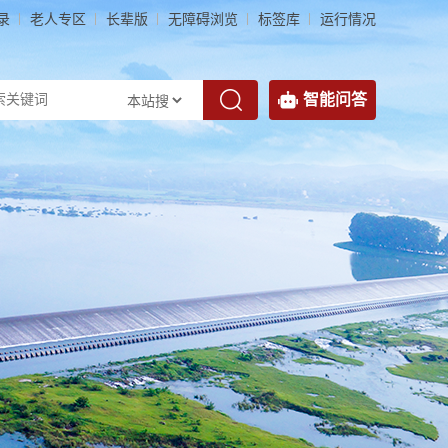
录
老人专区
长辈版
无障碍浏览
标签库
运行情况
智能问答