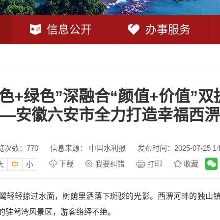
信息公开
办事服务
红色+绿色”深融合“颜值+价值”双
—安徽六安市全力打造幸福西淠
览次数：
770
信息来源： 中国水利报
发布时间：2025-07-25 14
下载
我要纠错
打印
收藏
大
中
小
鹭轻轻掠过水面，树荫里洒落下斑驳的光影。西淠河畔的独山
的驻驾湾风景区，游客络绎不绝。