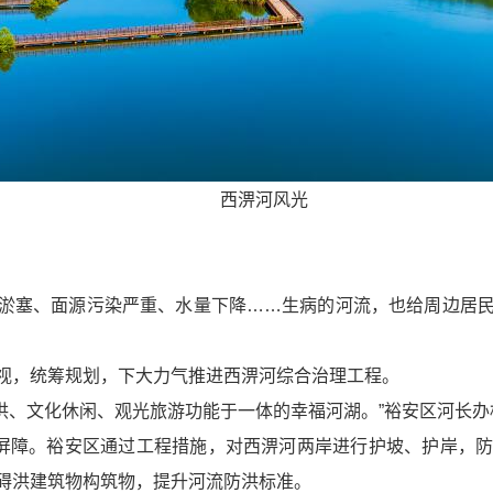
西淠河风光
淤塞、面源污染严重、水量下降……生病的河流，也给周边居
视，统筹规划，下大力气推进西淠河综合治理工程。
汛抗洪、文化休闲、观光旅游功能于一体的幸福河湖。”裕安区河长
洪屏障。裕安区通过工程措施，对西淠河两岸进行护坡、护岸，
碍洪建筑物构筑物，提升河流防洪标准。