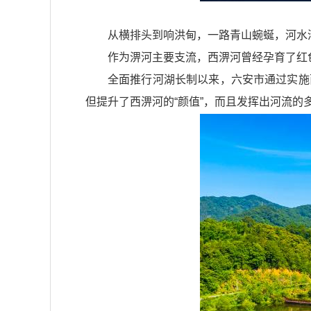
从横排头到响洪甸，一路青山蜿蜒，河水
作为淠河主要支流，西淠河曾经孕育了红
全面推行河湖长制以来，六安市通过实施
但提升了西淠河的“颜值”，而且发挥出河流的多