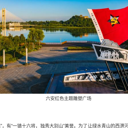
六安红色主题雕塑广场
镇”，有“一镇十六将，独秀大别山”美誉。为了让绿水青山的西