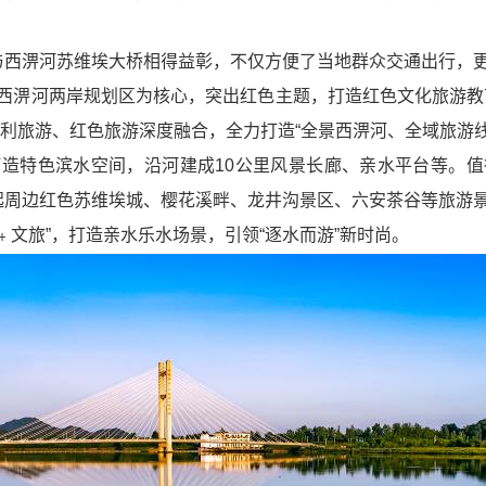
与西淠河苏维埃大桥相得益彰，不仅方便了当地群众交通出行，
西淠河两岸规划区为核心，突出红色主题，打造红色文化旅游教
利旅游、红色旅游深度融合，全力打造“全景西淠河、全域旅游线
造特色滨水空间，沿河建成10公里风景长廊、亲水平台等。
起周边红色苏维埃城、樱花溪畔、龙井沟景区、六安茶谷等旅游
﹢文旅”，打造亲水乐水场景，引领“逐水而游”新时尚。