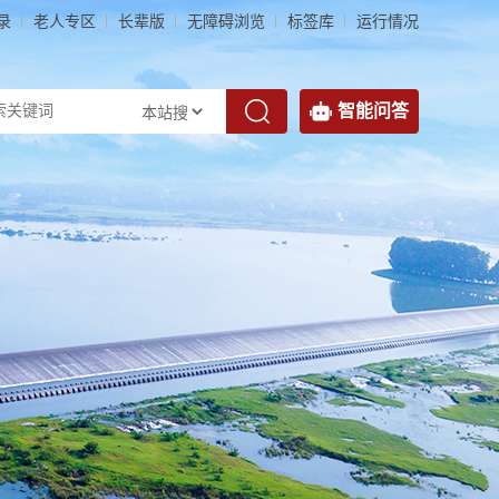
录
老人专区
长辈版
无障碍浏览
标签库
运行情况
智能问答