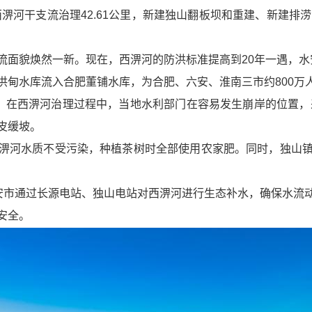
河干支流治理42.61公里，新建独山翻板坝和重建、新建排涝涵
流面貌焕然一新。现在，西淠河的防洪标准提高到20年一遇，
洪甸水库流入合肥董铺水库，为合肥、六安、淮南三市约800万
核。在西淠河治理过程中，当地水利部门在容易发生崩岸的位置，
皮缓坡。
淠河水质不受污染，种植茶树时全部使用农家肥。同时，独山
六安市通过长源电站、独山电站对西淠河进行生态补水，确保水流
安全。