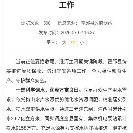
工作
浏览次数：
598
信息来源： 霍邱县政府网站
发布时间：2026-07-02 16:37
字号：
大
中
小
当前正值夏插收尾、淮河主汛期关键阶段。霍邱县统
筹推进灌溉保收、防汛守安各项工作，全力稳住粮食生
产、守护群众安全。
一是科学调水，润泽万亩良田。
立足群众生产用水需
求，依托梅山水库水源优势优化水资源调配，精准落实引
水、提水双重供水保障。通过三元沣东闸、沣西闸累计引
水2.67亿立方米，同步调度全县国有、集体机电泵站累计
提水9158万方。充足水源有力支撑水稻栽插推进，淠史杭