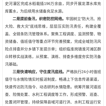
史河灌区完成水稻栽插196万余亩，同步开展龙潭水库充
库蓄水，为后续用水储备充足水源。
二是提前备汛，织密防控网络。
牢固树立“防大汛、抢
大险、救大灾”底线思维，层层压实防汛责任，构建全覆
盖、全链条防汛管理体系。聚焦工程调度、监测预警、物
资储备、值班值守等重点环节完善预案，完成全域防汛风
险点排查并分乡镇下发提示单；组织临淮岗镇淮河滩区群
众转移实战演练，从预案、演练、排查多维度夯实防汛备
汛基础。
三是快速响应，守住度汛底线。
严格执行24小时值班
值守与水情险情实时报送制度，畅通上下信息传递渠道，
快速传达防汛指令、动态研判水情隐患。统筹开展河道巡
查、险情处置、水利工程调度等工作，形成预警、巡查、
处置闭环管理，持续保障县域河道行洪、水利工程运行安