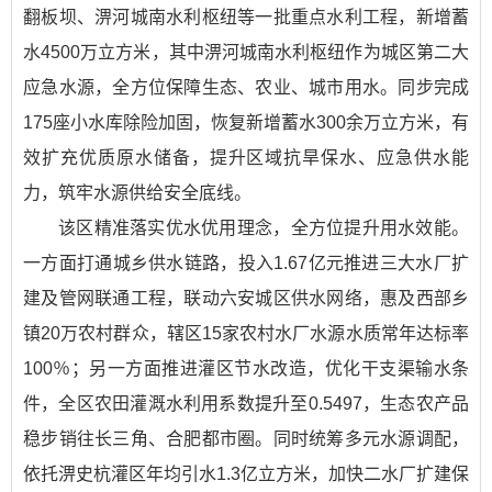
翻板坝、淠河城南水利枢纽等一批重点水利工程，新增蓄
水4500万立方米，其中淠河城南水利枢纽作为城区第二大
应急水源，全方位保障生态、农业、城市用水。同步完成
175座小水库除险加固，恢复新增蓄水300余万立方米，有
效扩充优质原水储备，提升区域抗旱保水、应急供水能
力，筑牢水源供给安全底线。
该区精准落实优水优用理念，全方位提升用水效能。
一方面打通城乡供水链路，投入1.67亿元推进三大水厂扩
建及管网联通工程，联动六安城区供水网络，惠及西部乡
镇20万农村群众，辖区15家农村水厂水源水质常年达标率
100％；另一方面推进灌区节水改造，优化干支渠输水条
件，全区农田灌溉水利用系数提升至0.5497，生态农产品
稳步销往长三角、合肥都市圈。同时统筹多元水源调配，
依托淠史杭灌区年均引水1.3亿立方米，加快二水厂扩建保