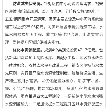
防洪减灾保安澜。
针对区内中小河流治理需求，裕安
区遵循"整流域规划、整河流治理、分阶段实施"原则，“十
五五”期间重点开展淠河、汲河主要支流及中小河流系统治
理工程,投资25.06亿元。同步开展城市防洪治涝工程、水
库水闸除险加固工程、蓄洪区等洼地治理、山洪灾害治
理，整体提升区域防洪减灾能力。
优化水资源配置。
规划4个类别总投资47.17亿元。包
括新建和除险加固病险水库、调配水工程、灌区节水改造
与续建配套、农村饮水提升改造工程。裕安区坚持节水优
先原则，实行最严格水资源管理制度，统筹协调生活、生
产和生态用水需求。以优化配置为核心，采取"节、蓄、
提、引"综合措施，构建"优水优用、多源互济"的水资源调
配体系。重点推进四大工程建设，一是新建小型水库增强
水源调蓄能力；二是加快提水工程提升区域水资源配置水