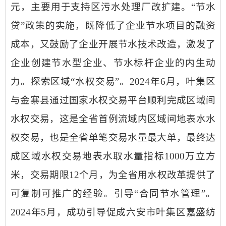
元，主要用于支持区污水处理
厂改
扩建。
“节水
贷”政策的实施，
既
降低了企业节水项目的融资
成本，
又
鼓励
了
企业开展节水技术改造，
激发了
企业创建节水型企业、节水标杆企业的内生动
力。
探索区域
“水权交易”
。
2024
年
6
月，叶集区
与金寨县通过国家水权交易平台顺利完成区域间
水权交易，这是全省首例流域内区域间地表水水
权交易，也是全省单笔交易水量最大单，最终达
成区域水权交易地表水取水量指标
1000
万立方
米，交易期限
12
个月，为全省用水权改革提供了
可复制可推广的经验。
引导
“合同节水管理”。
2024
年
5
月，成功引导促成六安市叶集区嘉盛纺