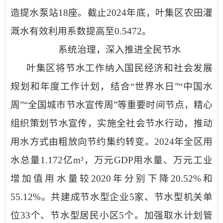
造提水泵站
18
座。截止
2024
年底，叶集区农田灌
溉水有效利用系数提高至
0.5472
。
系统治理，深入推进
全民节水
叶集区
将节水工作纳入国民经济和社会发展
规划
和
年度
工作
计划，结合
“
世界水日
”“
中国水
周
”“
全国城市节水宣传周
”
等重要时间节点，精心
组织策划节水宣传
，实施全社会节水行动，推动
用水方式由粗放向节约集约转变
。
2024
年全区用
水总量
1.172
亿
m
³，
万元
GDP
用水量、万元工业
增加值用水量
较
2020
年分别下降
20.52%
和
55.12%
。
共建成节水型企业
5
家、节水型机关单
位
33
个、节水型居民小区
5
个
。
加强取水计划管