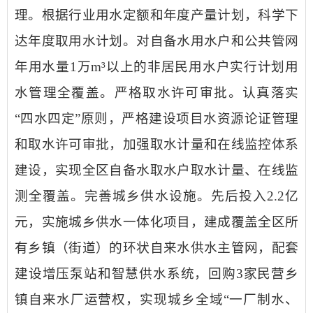
理
。
根据
行业
用水定额和年度产量计划，科学下
达年度取用水计划
。
对自备水
用水户
和公共
管网
年用水量
1
万
m
³
以上的非居民用水
户
实
行
计划用
水管理全覆盖。
严格取水许可审批。
认真落实
“四水四定”原则，严格
建设项目水资源论证管理
和取水许可审批
，加强
取水
计量和
在线
监控体系
建设
，
实现
全区自备水取水户取水计量、在线监
测全覆盖。
完善城乡供水设施
。
先后投入
2.2
亿
元，实施城乡供水一体化项目，
建成
覆盖全区所
有乡镇（街道）的
环状
自来水
供水
主
管网
，配套
建设增压泵站和智慧供水系统，回购
3
家民营乡
镇自来水厂运营权，
实现城乡
全
域
“
一
厂制水、