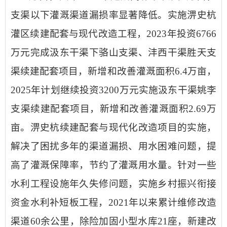
支渠以下灌溉渠道漏损率显著降低。
实施淠史杭
灌区续建配套与现代改造工程，
2023
年投资
6766
万元
完成
汲东干渠
下骆山
支渠
、
沣西干渠
胜天支
渠
续建
配套
项目，新增和改善灌溉面积
6.4
万亩，
2025
年计划继续投资
3200
万元实施汲东干渠姚李
支渠续建配套项目，新增和改善灌溉面积
2.69
万
亩。淠史杭续建配套与现代化改造项目的实施，
解决了困扰多年的渠道漏损、用水困难问题，提
高了灌溉保障率，节约了灌溉用水量。针对一些
水利工程设施年久失修问题，实施
乡村振兴衔接
资金水利补短板工程
，
2021
年以来累计维修改造
渠道
60
余公里，
除险加固小型水库
21
座
，新建改