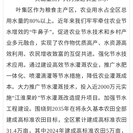
叶集区
作为
粮食主产区
，农业用水占全
区
总
用水量的
80
%
以上
。近年来
我们
牢牢牵住农业节
水增效的
“
牛鼻子
”
，促进农业节水技术和乡村产
业多元融合，实现了农作物优质高产、水资源高
效利用、农民增收致富的
互促共进
。
强化节水技
术
应用
。
通过建设高效节水灌溉
农业
，推广水肥
一体化、喷灌滴灌等
节水措施
，
降低农业
灌溉成
本。
大力
推广节水灌溉技术
，
投入近
2000
万元实
施“
江淮果岭
”
节水灌溉改造提升
项
目。
加强
节水
工程
建设
。
围绕到
2035
年在将永久基本农田全部
建成高标准农田目标，全
区累计建成
高标准农田
31.4
万亩，
其中
2024
年建成高标准农田
5
万亩，