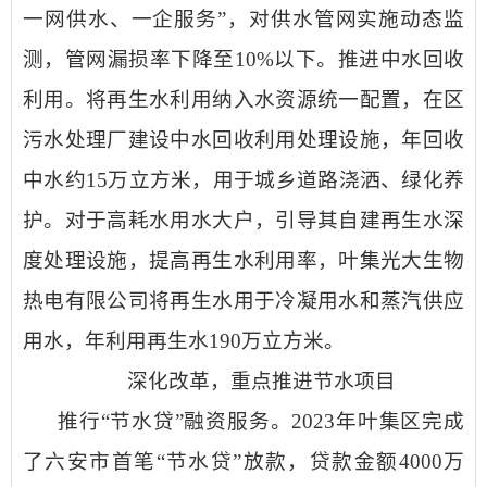
一网供水、一企服务
”
，
对供水管网实施动态监
测，管网漏损率下降至
10%
以下。
推进中水回收
利用
。
将再
生水利用纳入水资源统一配置，在区
污水处理厂建设中水回收利用处理设施，年回收
中水约
15
万立方米，用于城乡道路浇洒、绿化养
护。
对于高耗水用水大户，引导其自建再生水深
度处理设施，提高再生水利用率，
叶集光大生物
热电有限公司将再生水用于冷凝用水和蒸汽供应
用水，年利用再生水
190
万立方米。
深化改革，重点推进节水项目
推
行
“节水贷”融资服务
。
2023
年叶集区完成
了六安市首笔“节水贷”放款，贷款金额
4000
万