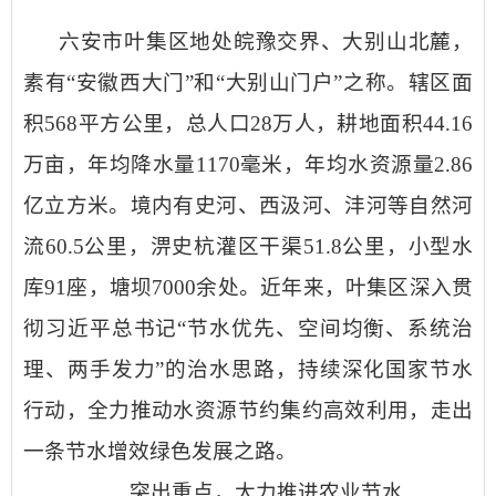
六安市叶集区地处皖豫交界、大别山北麓，
素有
“
安徽西大门
”
和
“
大别山门户
”
之称。辖区面
积
568
平方公里，总人口
28
万人，耕地面积
44.16
万亩，年均降水量
1170
毫米，年均水资源量
2.86
亿立方米
。
境内有史河、西汲河、
沣河
等自然河
流
60.5
公里，淠史杭灌区干渠
51.8
公里，小型水
库
91
座
，塘坝
7000
余处
。近年来，叶集区深入贯
彻习近平总书记
“
节水优先、空间均衡、系统治
理、两手发力
”
的治水思路，
持续深化国家节水
行动，全力推动水资源节约集约高效利用，走出
一条节水增效绿色发展之路。
突出重点，
大力推进
农业节水