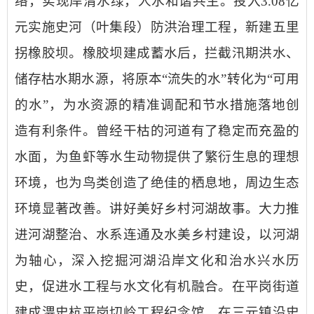
络，实现岸清水绿，人水和谐共生。
投入
3.08
亿
元实施史河（叶集段）防洪治理工程，
新建
五里
拐
橡胶坝
。橡胶坝建成蓄水后，拦截汛期洪水、
储存枯水期水源，将原本
“流失的水”转化为“可用
的水”，为水资源的精准调配和节水措施落地创
造有利条件。曾经干枯的河道有了稳定而充盈的
水面，为鱼虾等水生动物提供了繁衍生息的理想
环境，也为鸟类创造了绝佳的栖息地，周边生态
环境显著改善。
讲好
美好
乡村河湖故事
。
大力推
进河湖整治、水系连通及水美乡村建设，以河湖
为轴心，深入挖掘河湖沿岸文化
和治水兴水历
史
，促进水工程与水文化有机融合
。
在平岗街道
建成淠史杭平岗切岭工程纪念馆，在三元镇沿史