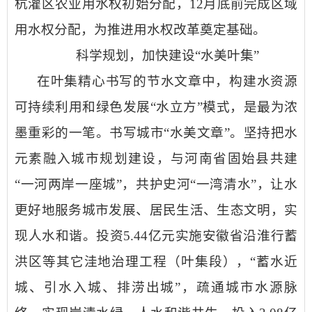
杭灌区农业用水权初始分配，
12
月底前完成区域
用水权分配，为推进用水权改革奠定基础。
科学规划，加快建设
“水美叶集”
在
叶集精心
书写的节水文章中，构建水资源
可持续利用和绿色发展
“
水立方
”
模式，是最为浓
墨重彩的一笔。
书写城市
“水美文章”
。
坚持把水
元素融入城市
规划
建设，
与河南省固始县共建
“一河两岸一座城”，共护史河“一湾清水”，
让水
更好地服务城市发展、
居民
生活、生态文明，实
现人水和谐。
投资
5.44
亿元
实施
安徽省沿淮行蓄
洪区等其它洼地治理工程
（叶集段）
，
“
蓄水近
城、引水入城、排涝出城
”，疏通城市水源脉